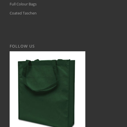
Full Colour Bags
Coated Taschen
FOLLOW US