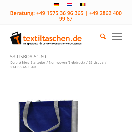
Beratung: +49 1575 36 96 365 | +49 2862 400
99 67
53-LISBOA-51-60
Du bist hier:
Startseite
/
Non-woven (Siebdruck)
/
53-Lisboa
/
53-LISBOA-51-60