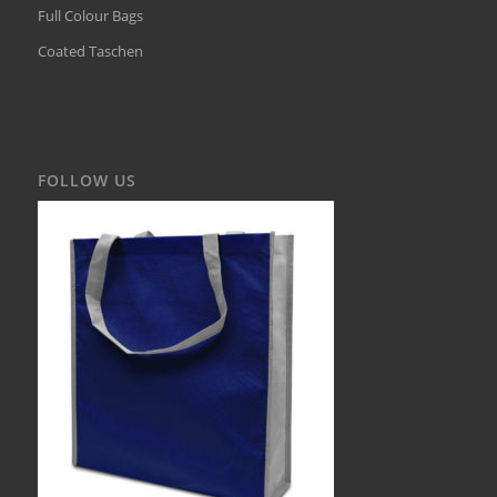
Full Colour Bags
Coated Taschen
FOLLOW US