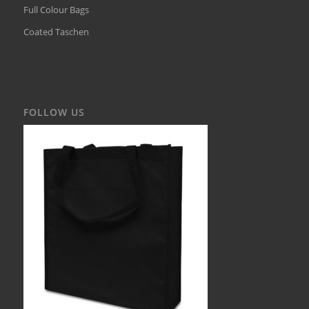
Full Colour Bags
Coated Taschen
FOLLOW US