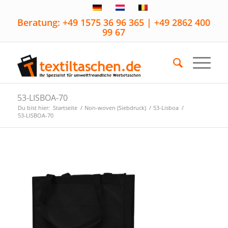
Beratung: +49 1575 36 96 365 | +49 2862 400
99 67
53-LISBOA-70
Du bist hier:
Startseite
/
Non-woven (Siebdruck)
/
53-Lisboa
/
53-LISBOA-70