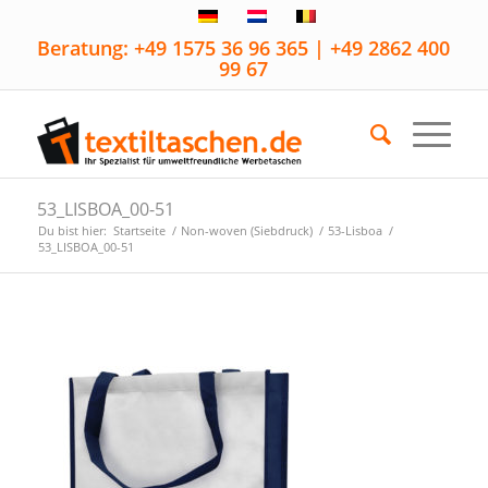
Beratung: +49 1575 36 96 365 | +49 2862 400
99 67
53_LISBOA_00-51
Du bist hier:
Startseite
/
Non-woven (Siebdruck)
/
53-Lisboa
/
53_LISBOA_00-51