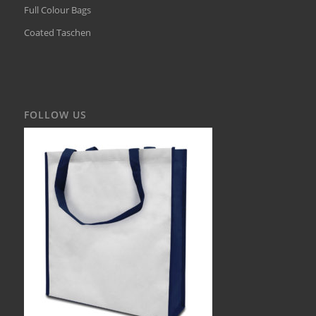
Full Colour Bags
Coated Taschen
FOLLOW US