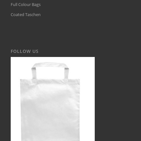
Full Colour Bags
Coated Taschen
FOLLOW US