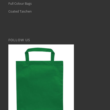
Full Colour Bags
Coated Taschen
FOLLOW US