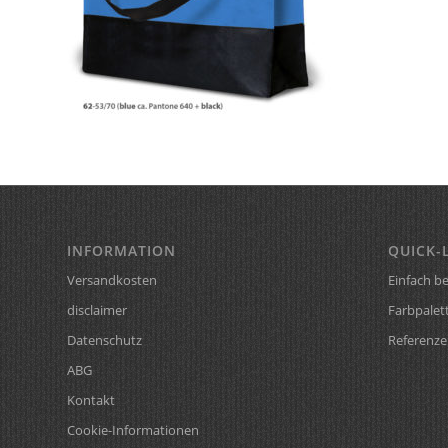
INFORMATION
QUICK-
Versandkosten
Einfach be
disclaimer
Farbpalet
Datenschutz
Referenze
ABG
Kontakt
Cookie-Informationen