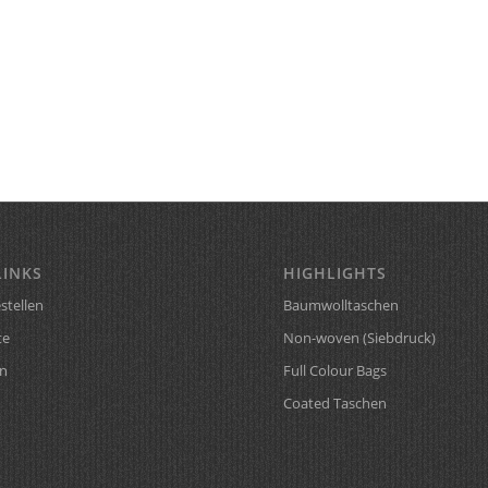
LINKS
HIGHLIGHTS
stellen
Baumwolltaschen
te
Non-woven (Siebdruck)
n
Full Colour Bags
Coated Taschen