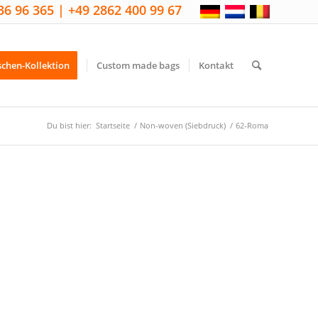
36 96 365 | +49 2862 400 99 67
schen-Kollektion
Custom made bags
Kontakt
Du bist hier:
Startseite
/
Non-woven (Siebdruck)
/
62-Roma