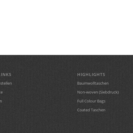
LINKS
HIGHLIGHTS
stellen
Baumwolltaschen
te
Non-woven (Siebdruck)
n
Full Colour Bags
Coated Taschen