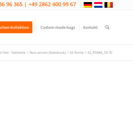
36 96 365 | +49 2862 400 99 67
schen-Kollektion
Custom made bags
Kontakt
t hier:
Startseite
/
Non-woven (Siebdruck)
/
62-Roma
/
62_ROMA_53-70