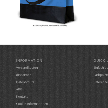
INFORMATION
QUICK-
Versandkosten
Einfach be
disclaimer
Farbpalet
Datenschutz
Referenze
ABG
Kontakt
Cookie-Informationen