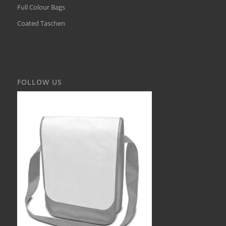
Full Colour Bags
Coated Taschen
FOLLOW US