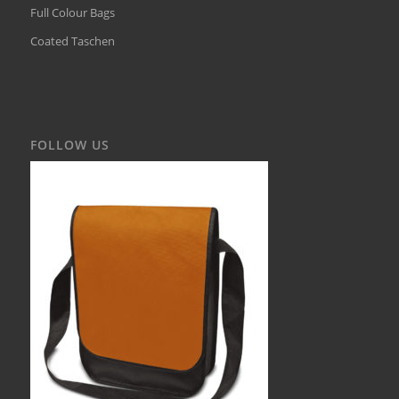
Full Colour Bags
Coated Taschen
FOLLOW US