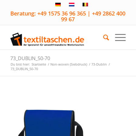
Beratung: +49 1575 36 96 365 | +49 2862 400
99 67
73_DUBLIN_50-70
Du bist hier:
Startseite
/
Non-woven (Siebdruck)
/
73-Dublin
/
73_DUBLIN_50-70