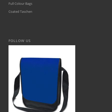
Full Colour Bags
Coated Taschen
FOLLOW US