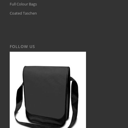
Full Colour Bags
Coated Taschen
FOLLOW US