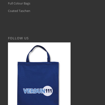
Full Colour Bags
Coated Taschen
FOLLOW US