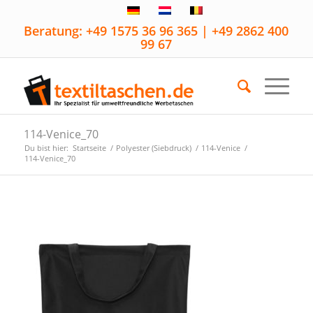
Beratung: +49 1575 36 96 365 | +49 2862 400
99 67
114-Venice_70
Du bist hier:
Startseite
/
Polyester (Siebdruck)
/
114-Venice
/
114-Venice_70