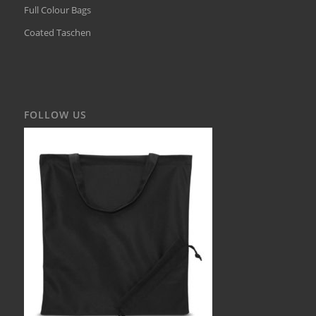
Full Colour Bags
Coated Taschen
FOLLOW US