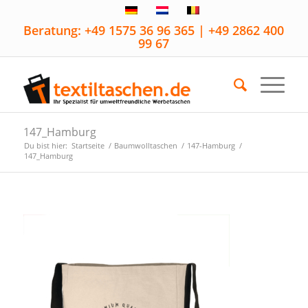
Beratung: +49 1575 36 96 365 | +49 2862 400
99 67
147_Hamburg
Du bist hier:
Startseite
/
Baumwolltaschen
/
147-Hamburg
/
147_Hamburg