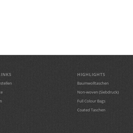
LINKS
HIGHLIGHTS
stellen
Baumwolltaschen
te
Non-woven (Siebdruck)
n
Full Colour Bags
Coated Taschen