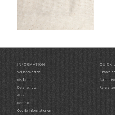
INFORMATION
QUICK-
Versandkosten
Einfach be
disclaimer
Farbpalet
Datenschutz
Referenze
ABG
Kontakt
Cookie-Informationen