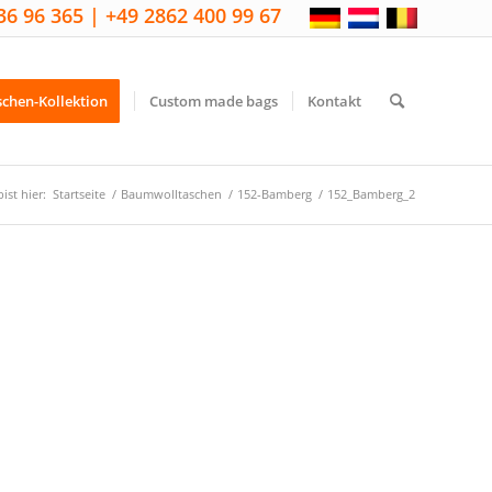
36 96 365 | +49 2862 400 99 67
schen-Kollektion
Custom made bags
Kontakt
ist hier:
Startseite
/
Baumwolltaschen
/
152-Bamberg
/
152_Bamberg_2