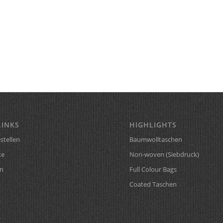
LINKS
HIGHLIGHTS
stellen
Baumwolltaschen
te
Non-woven (Siebdruck)
n
Full Colour Bags
Coated Taschen