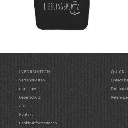
INFORMATION
QUICK-
Versandkosten
Einfach be
disclaimer
Farbpalet
Datenschutz
Referenze
ABG
Kontakt
Cookie-Informationen