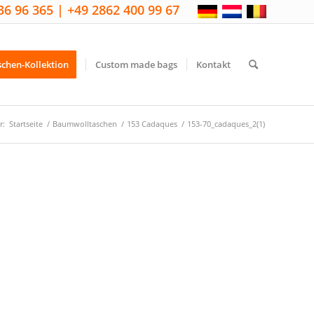
36 96 365 | +49 2862 400 99 67
schen-Kollektion
Custom made bags
Kontakt
r:
Startseite
/
Baumwolltaschen
/
153 Cadaques
/
153-70_cadaques_2(1)