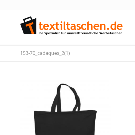
153-70_cadaques_2(1)