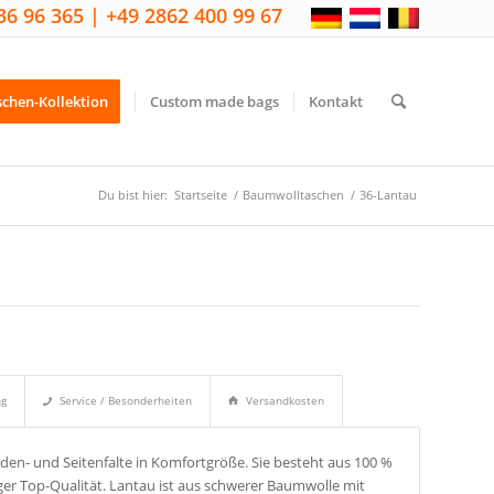
36 96 365 | +49 2862 400 99 67
schen-Kollektion
Custom made bags
Kontakt
Du bist hier:
Startseite
/
Baumwolltaschen
/
36-Lantau
ng
Service / Besonderheiten
Versandkosten
den- und Seitenfalte in Komfortgröße. Sie besteht aus 100 %
iger Top-Qualität. Lantau ist aus schwerer Baumwolle mit