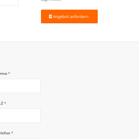
Angebot anfordern
irma
*
LZ
*
elefon
*