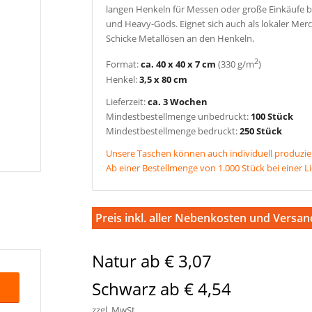
langen Henkeln für Messen oder große Einkäufe be
und Heavy-Gods. Eignet sich auch als lokaler Merc
Schicke Metallösen an den Henkeln.
2
Format:
ca. 40 x 40 x 7 cm
(330 g/m
)
Henkel:
3,5 x 80 cm
Lieferzeit:
ca. 3 Wochen
Mindestbestellmenge unbedruckt:
100 Stück
Mindestbestellmenge bedruckt:
250 Stück
Unsere Taschen können auch individuell produzie
Ab einer Bestellmenge von 1.000 Stück bei einer L
Preis inkl. aller Nebenkosten und Versan
Natur ab € 3,07
Schwarz ab € 4,54
zzgl. MwSt.