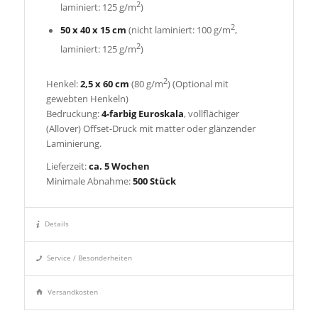
2
laminiert: 125 g/m
)
2
50 x 40 x 15 cm
(nicht laminiert: 100 g/m
,
2
laminiert: 125 g/m
)
2
Henkel:
2,5 x 60 cm
(80 g/m
) (Optional mit
gewebten Henkeln)
Bedruckung:
4-farbig Euroskala
, vollflächiger
(Allover) Offset-Druck mit matter oder glänzender
Laminierung.
Lieferzeit:
ca. 5 Wochen
Minimale Abnahme:
500 Stück
Details
Service / Besonderheiten
Versandkosten