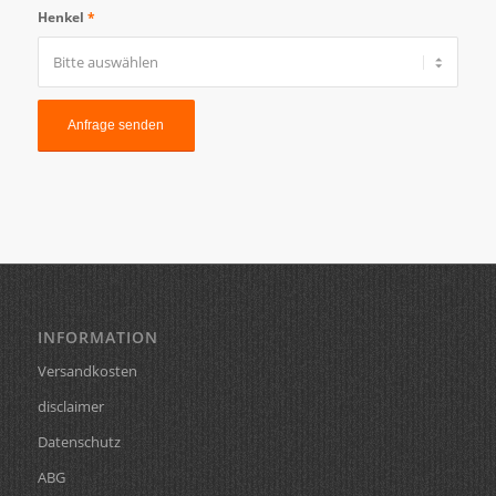
Henkel
*
INFORMATION
Versandkosten
disclaimer
Datenschutz
ABG