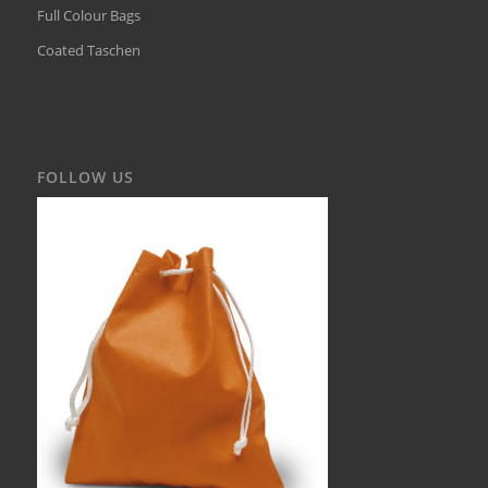
Full Colour Bags
Coated Taschen
FOLLOW US