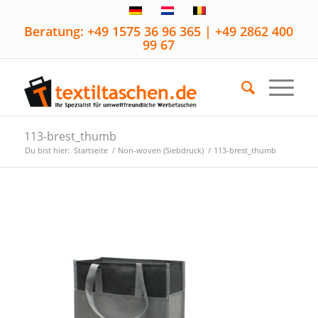
Beratung: +49 1575 36 96 365 | +49 2862 400
99 67
113-brest_thumb
Du bist hier:
Startseite
/
Non-woven (Siebdruck)
/
113-brest_thumb