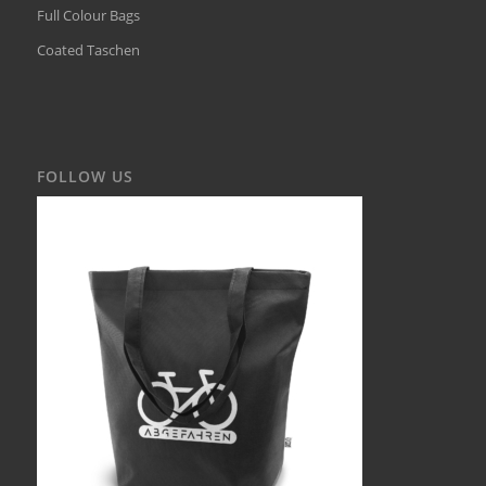
Full Colour Bags
Coated Taschen
FOLLOW US