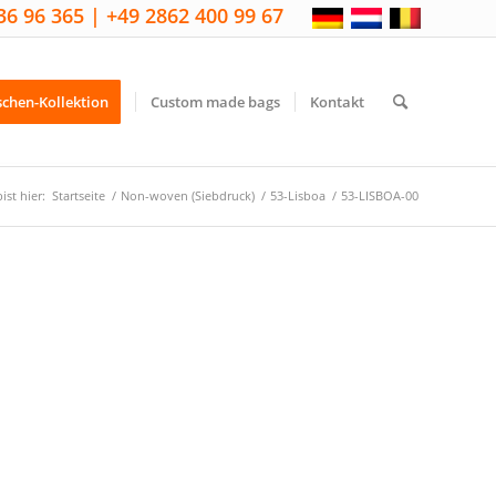
36 96 365 | +49 2862 400 99 67
schen-Kollektion
Custom made bags
Kontakt
ist hier:
Startseite
/
Non-woven (Siebdruck)
/
53-Lisboa
/
53-LISBOA-00