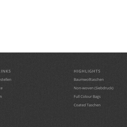
LINKS
HIGHLIGHTS
stellen
Baumwolltaschen
te
Non-woven (Siebdruck)
n
Full Colour Bags
Coated Taschen