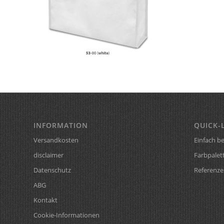
INFORMATION
QUICK-
Versandkosten
Einfach be
disclaimer
Farbpalet
Datenschutz
Referenze
ABG
Kontakt
Cookie-Informationen