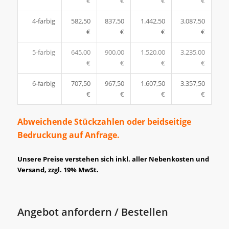
€
€
€
€
4-farbig
582,50
837,50
1.442,50
3.087,50
€
€
€
€
5-farbig
645,00
900,00
1.520,00
3.235,00
€
€
€
€
6-farbig
707,50
967,50
1.607,50
3.357,50
€
€
€
€
Abweichende Stückzahlen oder beidseitige
Bedruckung auf Anfrage.
Unsere Preise verstehen sich inkl. aller Nebenkosten und
Versand, zzgl. 19% MwSt.
Angebot anfordern / Bestellen