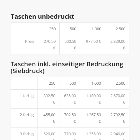
Taschen unbedruckt
250
500
1.000
2.500
Preis
270,50
500,50
977,50 €
2.329,00
€
€
€
Taschen inkl. einseitiger Bedruckung
(Siebdruck)
250
500
1.000
2.500
1-farbig
392,50
635,00
1.180,00
2.670,00
€
€
€
€
2-farbig
455,00
702,50
1.267,50
2.792,50
€
€
€
€
3-farbig
520,00
770,00
1.355,00
2.940,00