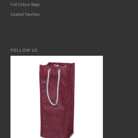
Full Colour Bags
Coated Taschen
FOLLOW US