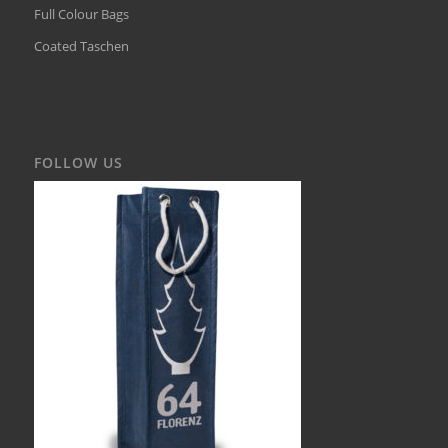
Full Colour Bags
Coated Taschen
FOLLOW US