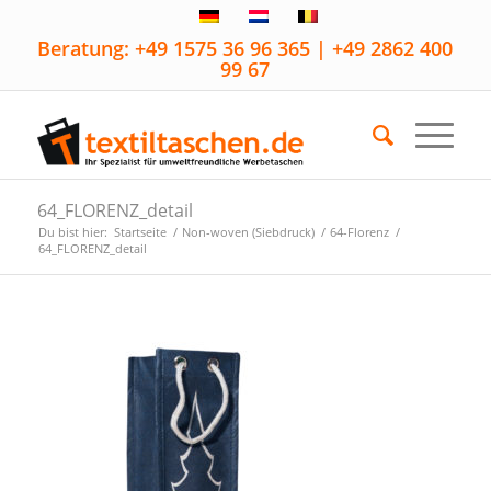
Beratung: +49 1575 36 96 365 | +49 2862 400
99 67
64_FLORENZ_detail
Du bist hier:
Startseite
/
Non-woven (Siebdruck)
/
64-Florenz
/
64_FLORENZ_detail