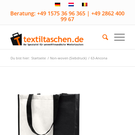
Beratung: +49 1575 36 96 365 | +49 2862 400
99 67
Du bist hier:
Startseite
/
Non-woven (Siebdruck)
/
63-Ancona