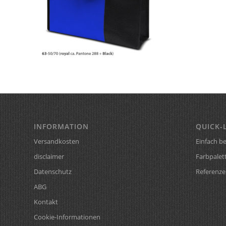
INFORMATION
QUICK-
Versandkosten
Einfach be
disclaimer
Farbpalet
Datenschutz
Referenze
ABG
Kontakt
Cookie-Informationen