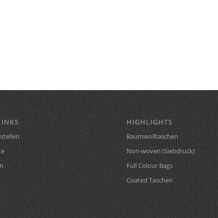
LINKS
HIGHLIGHTS
stellen
Baumwolltaschen
te
Non-woven (Siebdruck)
n
Full Colour Bags
Coated Taschen