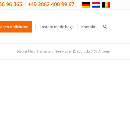
36 96 365 | +49 2862 400 99 67
schen-Kollektion
Custom made bags
Kontakt
Du bist hier:
Startseite
/
Non-woven (Siebdruck)
/
63-Ancona