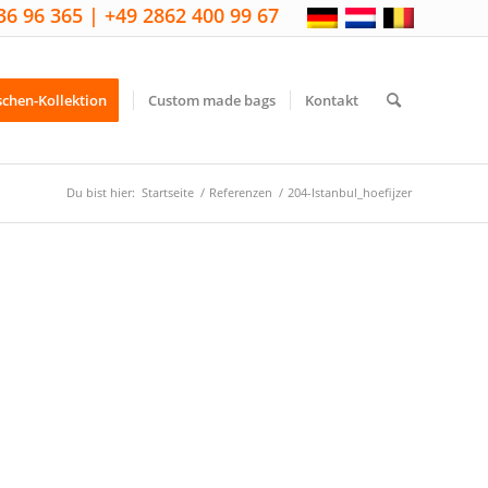
36 96 365 | +49 2862 400 99 67
schen-Kollektion
Custom made bags
Kontakt
Du bist hier:
Startseite
/
Referenzen
/
204-Istanbul_hoefijzer