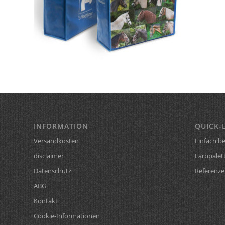
INFORMATION
QUICK-
Versandkosten
Einfach be
disclaimer
Farbpalet
Datenschutz
Referenze
ABG
Kontakt
Cookie-Informationen