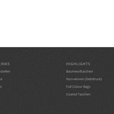
LINKS
HIGHLIGHTS
stellen
Baumwolltaschen
te
Non-woven (Siebdruck)
n
Full Colour Bags
Coated Taschen