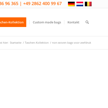
36 96 365 | +49 2862 400 99 67
schen-Kollektion
Custom made bags
Kontakt
st hier:
Startseite
/
Taschen-Kollektion
/
non-woven bags voor zeefdruk