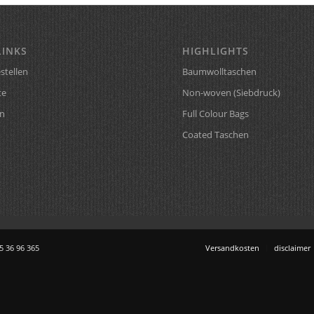
LINKS
HIGHLIGHTS
stellen
Baumwolltaschen
te
Non-woven (Siebdruck)
n
Full Colour Bags
Coated Taschen
75 36 96 365
Versandkosten
disclaimer