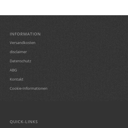
INFORMATION
Versandkosten
disclaimer
Datenschutz
ABG
Kontakt
Cookie-Informationen
QUICK-LINKS